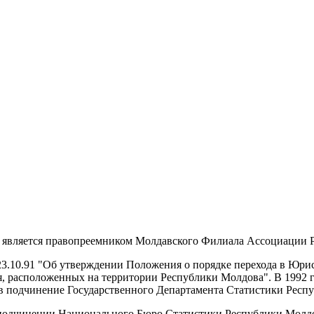
является правопреемником Молдавского Филиала Ассоциации 
23.10.91 "Об утверждении Положения о порядке перехода в Юр
 расположенных на территории Республики Молдова". В 1992 г
 подчинение Государственного Департамента Статистики Респ
 подчинении Национального Бюро Статистики Республики Молдо