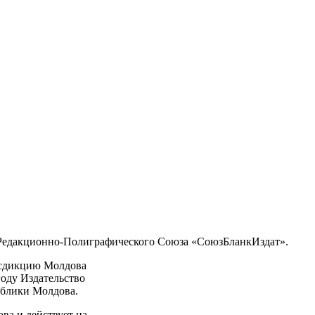
Редакционно-Полиграфического Союза «СоюзБланкИздат».
исдикцию Молдова
оду Издательство
ублики Молдова.
ва и действует на