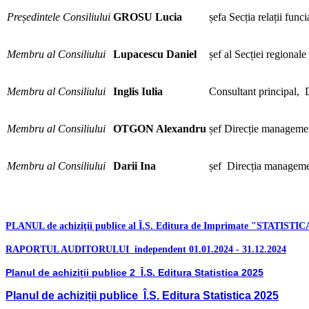
Președintele Consiliului
GROSU Lucia​
șefa Secția relații func
Membru al Consiliului
Lupacescu Daniel
șef al Secției regionale
Membru al Consiliului
Inglis Iulia
Consultant principal, 
Membru al Consiliului
OTGON
Alexandru
șef Direcție management
Membru al Consiliului
Darii Ina
șef Direcția management
PLANUL de achiziţii publice al Î.S. Editura de Imprimate "STATISTIC
RAPORTUL AUDITORULUI independent 01.01.2024 - 31.12.2024
Planul de achiziții publice 2 Î.S. Editura Statistica 2025
Planul de achiziții publice Î.S. Editura Statistica 2025