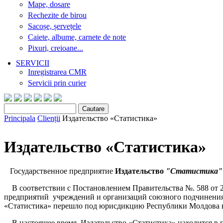
Mape, dosare
Rechezite de birou
Sacoșe, șervețele
Caiete, albume, carnete de note
Pixuri, creioane...
SERVICII
Inregistrarea CMR
Servicii prin curier
Cautare
Search form
Principala
Clienții
Издательство «Статистика»
You are here
Издательство «Статистика»
Государственное предприятие
Издательство
"Статистика"
В соответствии с Постановлением Правительства №. 588 от 
предприятий учреждений и организаций союзного подчинения,
«Статистика» перешло под юрисдикцию Республики Молдова в
В настоящее время, Издательство «Статистика» находится в