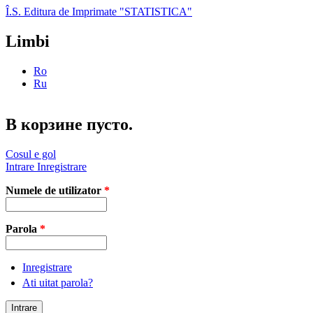
Skip to main content
Î.S. Editura de Imprimate "STATISTICA"
Limbi
Ro
Ru
В корзине пусто.
Cosul e gol
Intrare
Inregistrare
Numele de utilizator
*
Parola
*
Inregistrare
Ati uitat parola?