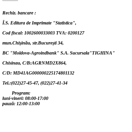
Rechiz. bancare :
Î.S. Editura de Imprimate "Statistica",
Cod fiscal: 1002600033003 TVA: 0200127
mun.Chişinău, str.Bucureşti 34,
BC "Moldova-Agroindbank" S.A. Sucursala"TIGHINA"
Chisinau,
C/B:AGRNMD2X864,
C/D: MD41AG000000225174801132
Tel.:(022)27-45-47, (022)27-41-34
Program:
luni-vineri: 08:00-17:00
pauză: 12:00-13:00