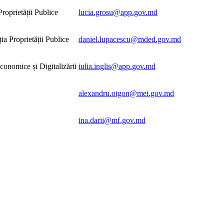
Proprietății Publice
lucia.grosu@app.gov.md
ția Proprietății Publice
daniel.lupacescu@mded.gov.md
onomice și Digitalizării
iulia.inglis@app.gov.md
alexandru.otgon@mei.gov.md
ina.darii@mf.gov.md