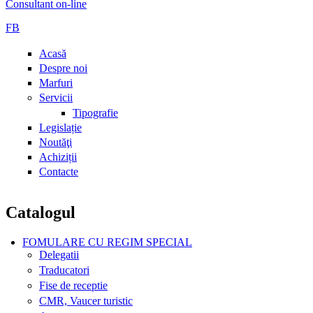
Consultant on-line
FB
Acasă
Despre noi
Marfuri
Servicii
Tipografie
Legislație
Noutăţi
Achiziții
Contacte
Catalogul
FOMULARE CU REGIM SPECIAL
Delegatii
Traducatori
Fise de receptie
CMR, Vaucer turistic