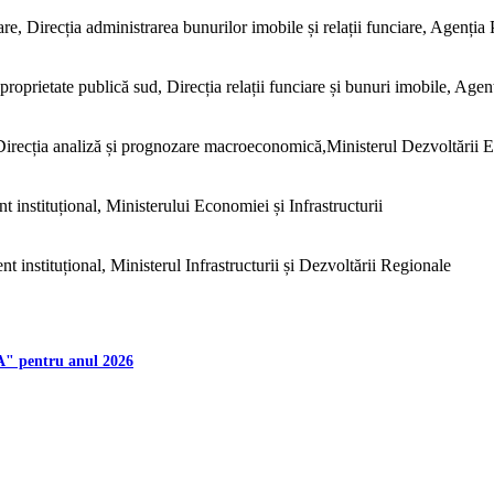
iare, Direcția administrarea bunurilor imobile și relații funciare, Agenția 
 proprietate publică sud, Direcția relații funciare și bunuri imobile, Agen
Direcția analiză și prognozare macroeconomică,Ministerul Dezvoltării Ec
 instituțional, Ministerului Economiei și Infrastructurii
 instituțional, Ministerul Infrastructurii și Dezvoltării Regionale
A" pentru anul 2026