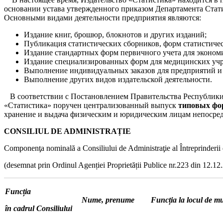
основании устава утвержденного приказом Департамента Стати
Основными видами деятельности предприятия являются:
Издание книг, брошюр, блокнотов и других изданий;
Публикация статистических сборников, форм статистичес
Издание стандартных форм первичного учета для экономи
Издание специализированных форм для медицинских уч
Выполнение индивидуальных заказов для предприятий и
Выполнение других видов издательской деятельности.
В соответствии с Постановлением Правительства Республики М
«Статистика» поручен централизованный выпуск
типовых фо
хранение и выдача физическим и юридическим лицам непосред
CONSILIUL DE ADMINISTRAȚIE
Componenţa nominală a Consiliului de Administraţie al Întreprinder
(desemnat prin Ordinul Agenției Proprietății Publice nr.223 din 12.12
Funcția
Nume, prenume
Funcția la locul de m
în cadrul Consiliului