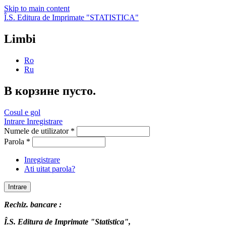
Skip to main content
Î.S. Editura de Imprimate "STATISTICA"
Limbi
Ro
Ru
В корзине пусто.
Cosul e gol
Intrare
Inregistrare
Numele de utilizator
*
Parola
*
Inregistrare
Ati uitat parola?
Rechiz. bancare :
Î.S. Editura de Imprimate "Statistica",