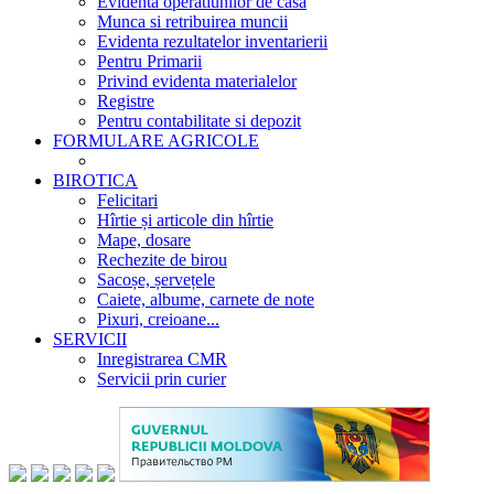
Evidenta operatiunilor de casa
Munca si retribuirea muncii
Evidenta rezultatelor inventarierii
Pentru Primarii
Privind evidenta materialelor
Registre
Pentru contabilitate si depozit
FORMULARE AGRICOLE
BIROTICA
Felicitari
Hîrtie și articole din hîrtie
Mape, dosare
Rechezite de birou
Sacoșe, șervețele
Caiete, albume, carnete de note
Pixuri, creioane...
SERVICII
Inregistrarea CMR
Servicii prin curier