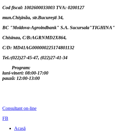
Cod fiscal: 1002600033003 TVA: 0200127
mun.Chişinău, str.Bucureşti 34,
BC "Moldova-Agroindbank" S.A. Sucursala"TIGHINA"
Chisinau,
C/B:AGRNMD2X864,
C/D: MD41AG000000225174801132
Tel.:(022)27-45-47, (022)27-41-34
Program:
luni-vineri: 08:00-17:00
pauză: 12:00-13:00
Consultant on-line
FB
Acasă