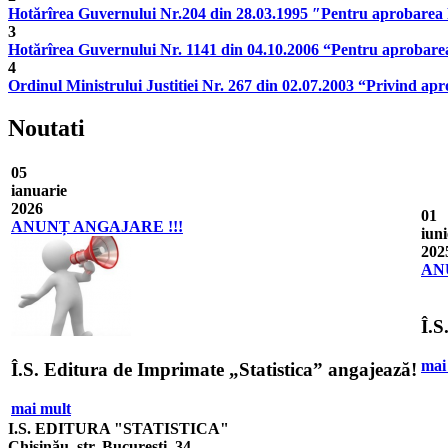
Hotărîrea Guvernului Nr.204 din 28.03.1995 ″Pentru aprobarea Re
3
Hotărîrea Guvernului Nr. 1141 din 04.10.2006 “Pentru aprobarea 
4
Ordinul Ministrului Justitiei Nr. 267 din 02.07.2003 “Privind apro
Noutati
05
ianuarie
2026
01
ANUNȚ ANGAJARE !!!
iuni
202
AN
Î.S
mai
Î.S. Editura de Imprimate „Statistica” angajează!
mai mult
I.S. EDITURA "STATISTICA"
Chișinău, str. București, 34