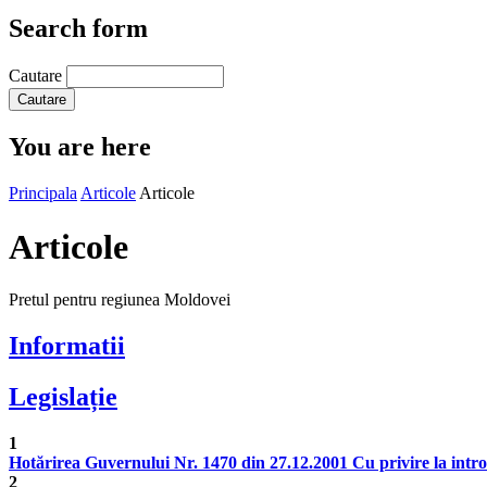
Search form
Cautare
You are here
Principala
Articole
Articole
Articole
Pretul pentru regiunea Moldovei
Informatii
Legislație
1
Hotărirea Guvernului Nr. 1470 din 27.12.2001 Cu privire la introduc
2