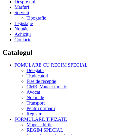
Despre noi
Marfuri
Servicii
Tipografie
Legislație
Noutăţi
Achiziții
Contacte
Catalogul
FOMULARE CU REGIM SPECIAL
Delegatii
Traducatori
Fise de receptie
CMR, Vaucer turistic
Avocat
Notariale
Transport
Pentru primarii
Registre
FORMULARE TIPIZATE
Mape si hirtie
REGIM SPECIAL