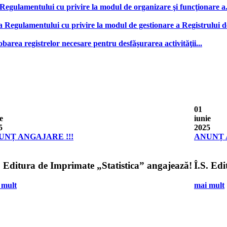
gulamentului cu privire la modul de organizare şi funcţionare a.
Regulamentului cu privire la modul de gestionare a Registrului de
barea registrelor necesare pentru desfăşurarea activităţii...
01
e
iunie
5
2025
UNȚ ANGAJARE !!!
ANUNȚ 
. Editura de Imprimate „Statistica” angajează!
Î.S. Ed
 mult
mai mult