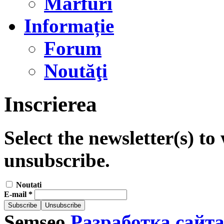
Marfuri
Informație
Forum
Noutăţi
Inscrierea
Select the newsletter(s) t
unsubscribe.
Noutati
E-mail
*
Semseo
Разработка сайт