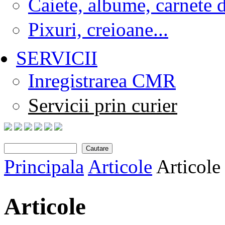
Caiete, albume, carnete 
Pixuri, creioane...
SERVICII
Inregistrarea CMR
Servicii prin curier
Cautare
Search form
Principala
Articole
Articole
You are here
Articole