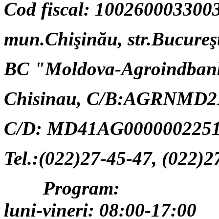
Cod fiscal: 100260003300
mun.Chişinău, str.Bucureşt
BC "Moldova-Agroindban
Chisinau,
C/B:AGRNMD2
C/D: MD41AG0000002251
Tel.:(022)27-45-47, (022)2
Program:
luni-vineri: 08:00-17:00