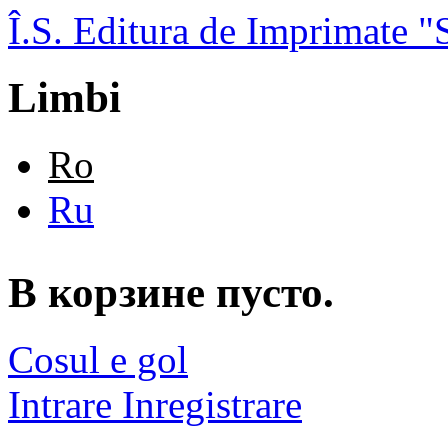
Skip to main content
Î.S. Editura de Imprimate
Limbi
Ro
Ru
В корзине пусто.
Cosul e gol
Intrare
Inregistrare