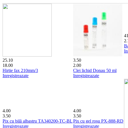
4
2.
B
In
25.10
3.50
18.00
2.00
Hirtie fax 210mm/3
Clei lichid Donau 50 ml
Inregistreazate
Inregistreazate
4.00
4.00
3.50
3.50
Pix cu bilă albastru TA340200-TC-BL
Pix cu gel roşu PX-888-RD
Inregistreazate
Inregistreazate