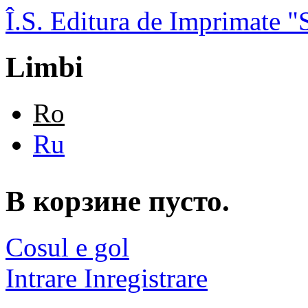
Skip to main content
Î.S. Editura de Imprimate
Limbi
Ro
Ru
В корзине пусто.
Cosul e gol
Intrare
Inregistrare