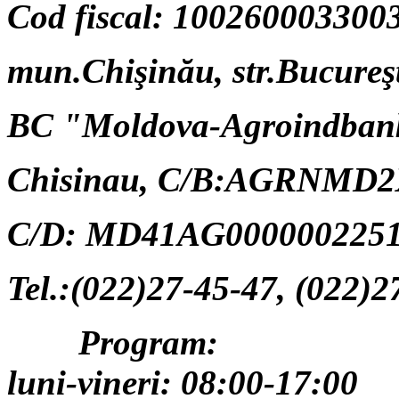
Cod fiscal: 100260003300
mun.Chişinău, str.Bucureşt
BC "Moldova-Agroindban
Chisinau,
C/B:AGRNMD2
C/D: MD41AG0000002251
Tel.:(022)27-45-47, (022)2
Program:
luni-vineri: 08:00-17:00