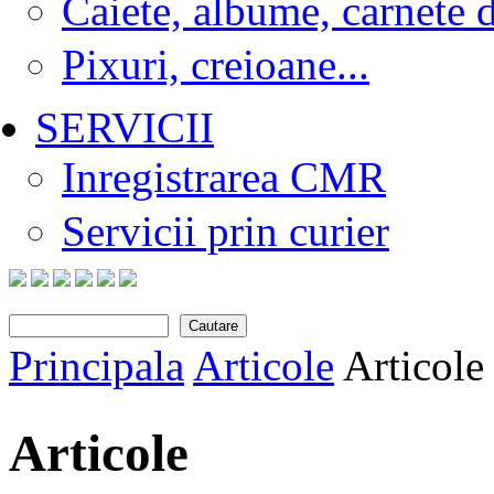
Caiete, albume, carnete 
Pixuri, creioane...
SERVICII
Inregistrarea CMR
Servicii prin curier
Cautare
Search form
Principala
Articole
Articole
You are here
Articole