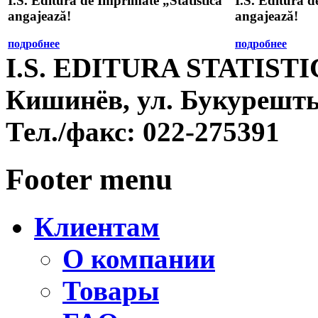
Î.S. Editura de Imprimate „Statistica”
Î.S. Editura d
angajează!
angajează!
подробнее
подробнее
I.S. EDITURA STATIST
Кишинёв, ул. Букурешть
Тел./факс:
022-275391
Footer menu
Клиентам
О компании
Товары