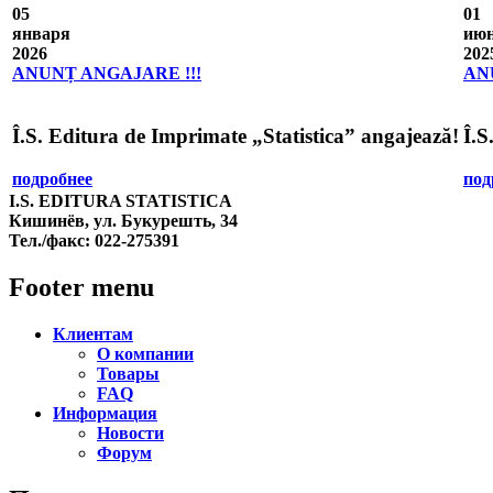
05
01
января
ию
2026
202
ANUNȚ ANGAJARE !!!
AN
Î.S. Editura de Imprimate „Statistica” angajează!
Î.S
подробнее
под
I.S. EDITURA STATISTICA
Кишинёв, ул. Букурешть, 34
Тел./факс:
022-275391
Footer menu
Клиентам
О компании
Товары
FAQ
Информация
Новости
Форум