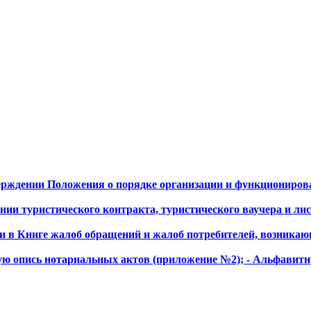
тверждении Положения о порядке организации и функциониро
нии туристического контракта, туристического ваучера и лист
и в Книге жалоб обращений и жалоб потребителей, возникающ
ю опись нотариальных актов (приложение №2); - Альфавитну