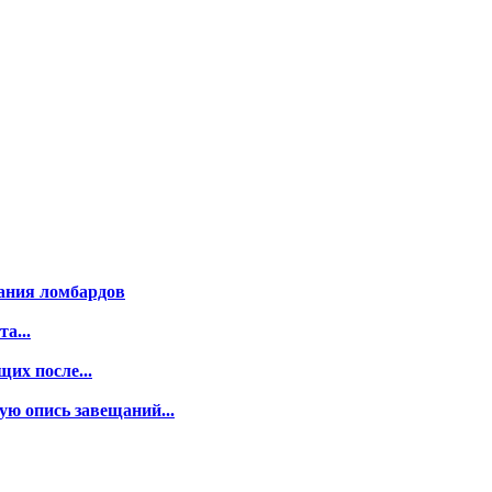
вания ломбардов
а...
их после...
ю опись завещаний...