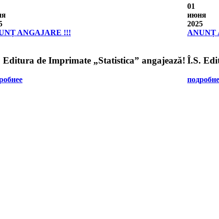
01
ня
июня
5
2025
UNȚ ANGAJARE !!!
ANUNȚ 
. Editura de Imprimate „Statistica” angajează!
Î.S. Ed
робнее
подробне