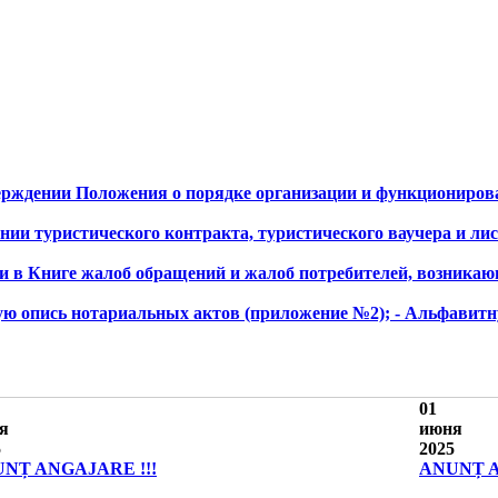
тверждении Положения о порядке организации и функциониро
нии туристического контракта, туристического ваучера и лист
и в Книге жалоб обращений и жалоб потребителей, возникающ
ю опись нотариальных актов (приложение №2); - Альфавитну
01
я
июня
5
2025
NȚ ANGAJARE !!!
ANUNȚ A