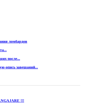
вания ломбардов
а...
их после...
ю опись завещаний...
NGAJARE !!!