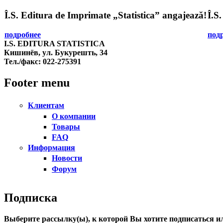
Î.S. Editura de Imprimate „Statistica” angajează!
Î.S
подробнее
под
I.S. EDITURA STATISTICA
Кишинёв, ул. Букурешть, 34
Тел./факс:
022-275391
Footer menu
Клиентам
О компании
Товары
FAQ
Информация
Новости
Форум
Подписка
Выберите рассылку(ы), к которой Вы хотите подписаться ил