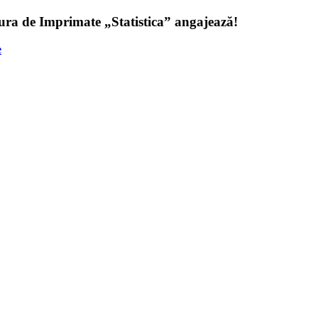
tura de Imprimate „Statistica” angajează!
е