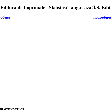
. Editura de Imprimate „Statistica” angajează!
Î.S. Edi
робнее
подробне
и отписаться.