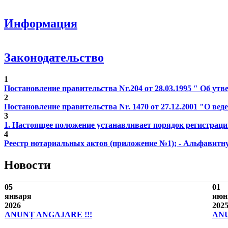
Информация
Законодательство
1
Постановление правительства Nr.204 от 28.03.1995 ″ Об у
2
Постановление правительства Nr. 1470 от 27.12.2001 "О веде
3
1. Настоящее положение устанавливает порядок регистраци
4
Реестр нотариальных актов (приложение №1); - Альфавитну
Новости
05
01
января
июн
2026
202
ANUNȚ ANGAJARE !!!
ANU