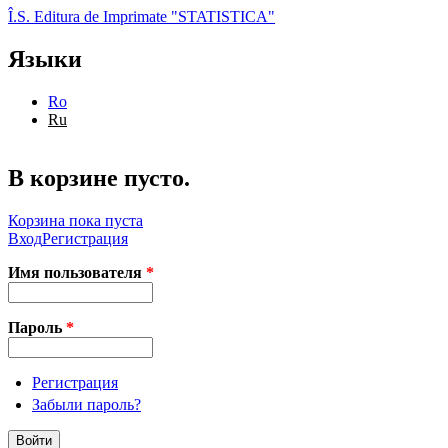
Перейти к основному содержанию
Î.S. Editura de Imprimate "STATISTICA"
Языки
Ro
Ru
В корзине пусто.
Корзина пока пуста
Вход
Регистрация
Имя пользователя
*
Пароль
*
Регистрация
Забыли пароль?