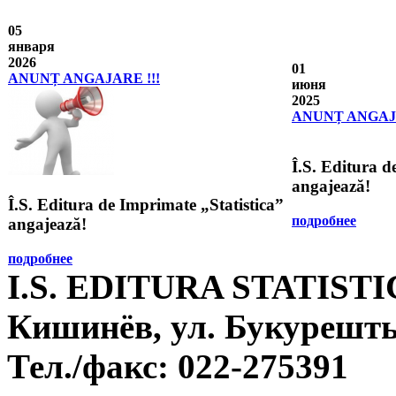
05
января
2026
01
ANUNȚ ANGAJARE !!!
июня
2025
ANUNȚ ANGAJA
Î.S. Editura d
angajează!
Î.S. Editura de Imprimate „Statistica”
подробнее
angajează!
подробнее
I.S. EDITURA STATIST
Кишинёв, ул. Букурешть
Тел./факс:
022-275391