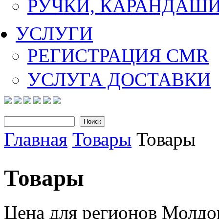
РУЧКИ, КАРАНДАШ
УСЛУГИ
РЕГИСТРАЦИЯ CMR
УСЛУГА ДОСТАВКИ
Поиск
Форма поиска
Главная
Товары
Товары
Вы здесь
Товары
Цена для регионов Молд