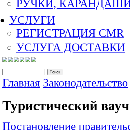
РУЧКИ, КАРАНДАШ
УСЛУГИ
РЕГИСТРАЦИЯ CMR
УСЛУГА ДОСТАВКИ
Поиск
Форма поиска
Главная
Законодательство
Вы здесь
Туристический вауч
Постановление правительс