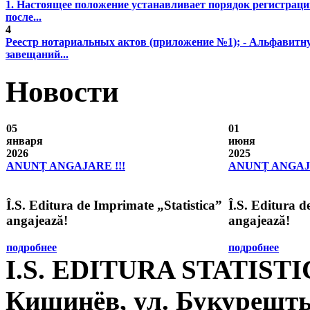
1. Настоящее положение устанавливает порядок регистрац
после...
4
Реестр нотариальных актов (приложение №1); - Альфавитн
завещаний...
Новости
05
01
января
июня
2026
2025
ANUNȚ ANGAJARE !!!
ANUNȚ ANGAJA
Î.S. Editura de Imprimate „Statistica”
Î.S. Editura d
angajează!
angajează!
подробнее
подробнее
I.S. EDITURA STATIST
Кишинёв, ул. Букурешть